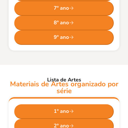
7º ano
8º ano
9º ano
Lista de Artes
Materiais de Artes organizado por
série
1º ano
2º ano