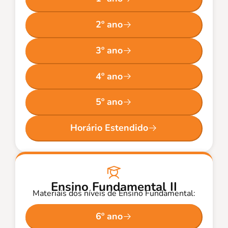
2º ano
3º ano
4º ano
5º ano
Horário Estendido
Ensino Fundamental II
Materiais dos níveis de Ensino Fundamental:
6º ano